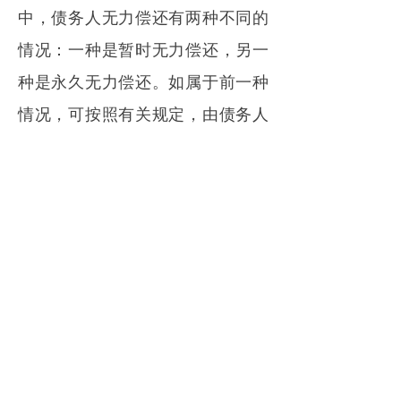
中，债务人无力偿还有两种不同的
情况：一种是暂时无力偿还，另一
种是永久无力偿还。如属于前一种
情况，可按照有关规定，由债务人
分期偿还。如果是后一种情况的
话，则只能就债务人的个人现有财
产来清偿了。这就要经过法院审
理、作出判决，再付诸执行，也就
是说债务人有多少个人财产可供执
行，债权人就拿多少。
如果借款人去世，怎么办？借款
人去世，看是否有继承人。如果有