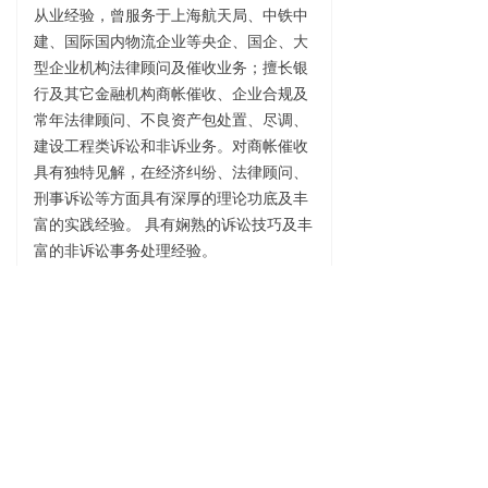
从业经验，曾服务于上海航天局、中铁中
建、国际国内物流企业等央企、国企、大
型企业机构法律顾问及催收业务；擅长银
行及其它金融机构商帐催收、企业合规及
常年法律顾问、不良资产包处置、尽调、
建设工程类诉讼和非诉业务。对商帐催收
具有独特见解，在经济纠纷、法律顾问、
刑事诉讼等方面具有深厚的理论功底及丰
富的实践经验。 具有娴熟的诉讼技巧及丰
富的非诉讼事务处理经验。
地址：
北京市朝阳区朝阳门外大街22号泛利大厦818
电话：
65880988 / 65887288
邮箱：
lvye@lvyels.com
版权所有© 北京律业律师事务所
京ICP备2020038485号-1