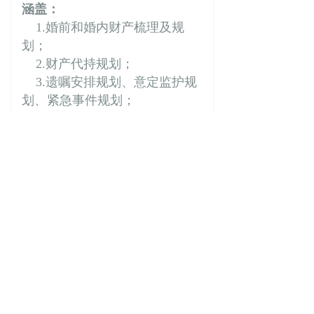
涵盖：
1.婚前和婚内财产梳理及规
划；
2.财产代持规划；
3.遗嘱安排规划、意定监护规
划、紧急事件规划；
4.个人家事顾问服务和综合财
富规划；
5.疑难、复杂婚姻/继承诉讼及
与婚姻、继承相关的商事诉讼
（如公司股权、不动产）及其他
相关诉讼等。
前一个：
破产重整与清算